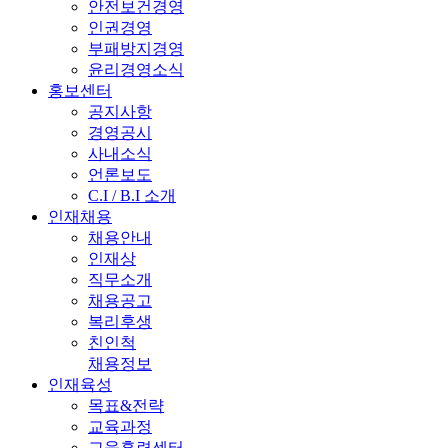
안전보건경영
인권경영
부패방지경영
윤리경영소식
홍보센터
공지사항
경영공시
사내소식
언론보도
C.I / B.I 소개
인재채용
채용안내
인재상
직무소개
채용공고
복리후생
친인척
채용정보
인재육성
목표&전략
교육과정
교육훈련센터