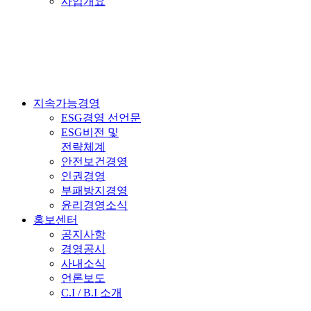
사업개요
지속가능경영
ESG경영 선언문
ESG비전 및
전략체계
안전보건경영
인권경영
부패방지경영
윤리경영소식
홍보센터
공지사항
경영공시
사내소식
언론보도
C.I / B.I 소개