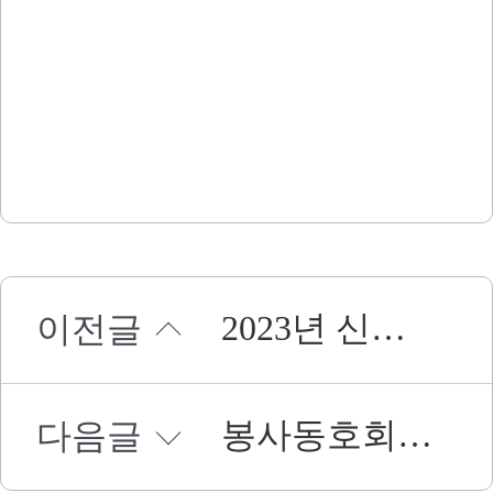
2023년 신임 본부장 취임식
이전글
봉사동호회 하늘지킴이 디차힐 감사패 수여
다음글