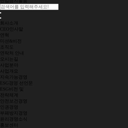
반입금지물품
회사소개
CEO인사말
연혁
미션&비전
조직도
연락처 안내
오시는길
사업분야
사업개요
지속가능경영
ESG경영 선언문
ESG비전 및
전략체계
안전보건경영
인권경영
부패방지경영
윤리경영소식
홍보센터