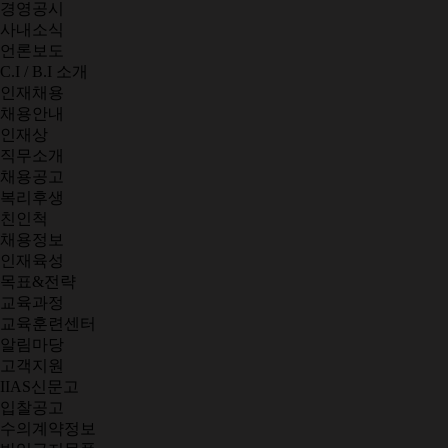
경영공시
사내소식
언론보도
C.I / B.I 소개
인재채용
채용안내
인재상
직무소개
채용공고
복리후생
친인척
채용정보
인재육성
목표&전략
교육과정
교육훈련센터
알림마당
고객지원
IIAS신문고
입찰공고
수의계약정보