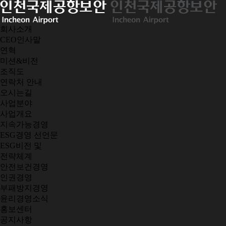
회사소개
CEO인사말
연혁
미션&비전
조직도
연락처 안내
오시는길
사업분야
사업개요
지속가능경영
ESG경영 선언문
ESG비전 및
전략체계
안전보건경영
인권경영
부패방지경영
윤리경영소식
홍보센터
공지사항