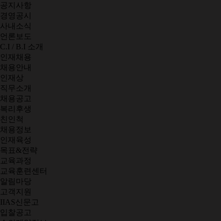
공지사항
경영공시
사내소식
언론보도
C.I / B.I 소개
인재채용
채용안내
인재상
직무소개
채용공고
복리후생
친인척
채용정보
인재육성
목표&전략
교육과정
교육훈련센터
알림마당
고객지원
IIAS신문고
입찰공고