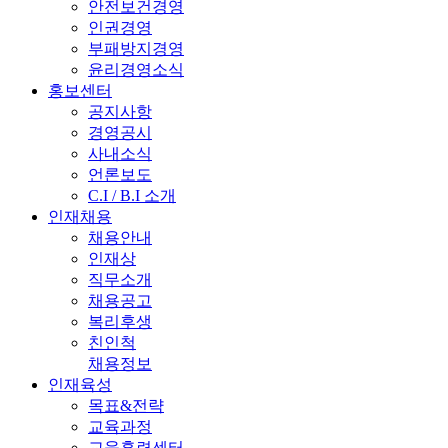
안전보건경영
인권경영
부패방지경영
윤리경영소식
홍보센터
공지사항
경영공시
사내소식
언론보도
C.I / B.I 소개
인재채용
채용안내
인재상
직무소개
채용공고
복리후생
친인척
채용정보
인재육성
목표&전략
교육과정
교육훈련센터