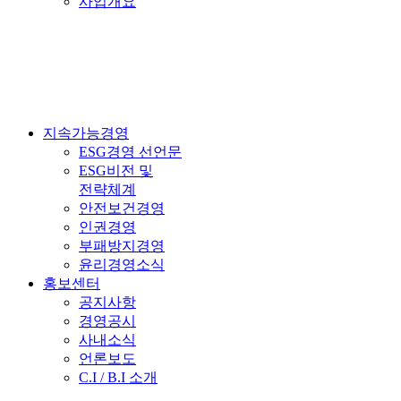
사업개요
지속가능경영
ESG경영 선언문
ESG비전 및
전략체계
안전보건경영
인권경영
부패방지경영
윤리경영소식
홍보센터
공지사항
경영공시
사내소식
언론보도
C.I / B.I 소개