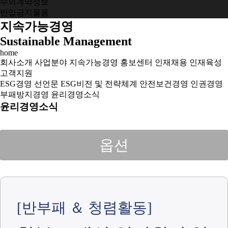
수의계약정보
반입금지물품
지속가능경영
Sustainable Management
home
회사소개
사업분야
지속가능경영
홍보센터
인재채용
인재육성
고객지원
ESG경영 선언문
ESG비전 및 전략체계
안전보건경영
인권경영
부패방지경영
윤리경영소식
윤리경영소식
옵션
[반부패 ＆ 청렴활동]