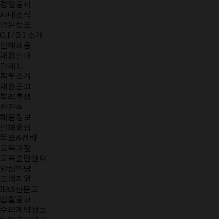
경영공시
사내소식
언론보도
C.I / B.I 소개
인재채용
채용안내
인재상
직무소개
채용공고
복리후생
친인척
채용정보
인재육성
목표&전략
교육과정
교육훈련센터
알림마당
고객지원
IIAS신문고
입찰공고
수의계약정보