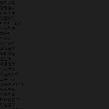
공지사항
경영공시
사내소식
언론보도
C.I / B.I 소개
인재채용
채용안내
인재상
직무소개
채용공고
복리후생
친인척
채용정보
인재육성
목표&전략
교육과정
교육훈련센터
알림마당
고객지원
IIAS신문고
입찰공고