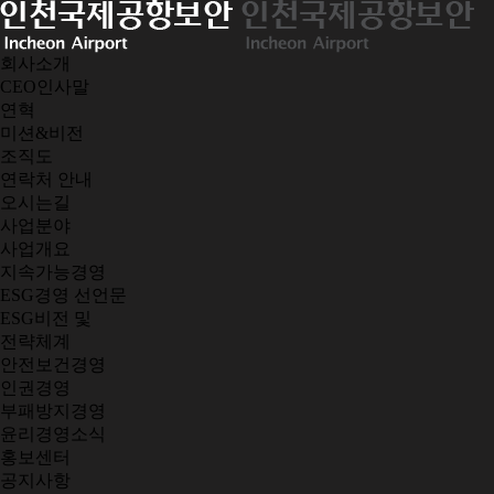
회사소개
CEO인사말
연혁
미션&비전
조직도
연락처 안내
오시는길
사업분야
사업개요
지속가능경영
ESG경영 선언문
ESG비전 및
전략체계
안전보건경영
인권경영
부패방지경영
윤리경영소식
홍보센터
공지사항