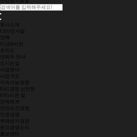
반입금지물품
회사소개
CEO인사말
연혁
미션&비전
조직도
연락처 안내
오시는길
사업분야
사업개요
지속가능경영
ESG경영 선언문
ESG비전 및
전략체계
안전보건경영
인권경영
부패방지경영
윤리경영소식
홍보센터