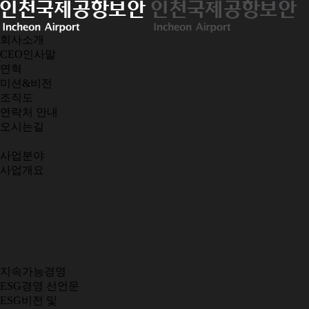
회사소개
CEO인사말
연혁
미션&비전
조직도
연락처 안내
오시는길
사업분야
사업개요
지속가능경영
ESG경영 선언문
ESG비전 및