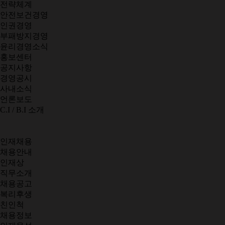
전략체계
안전보건경영
인권경영
부패방지경영
윤리경영소식
홍보센터
공지사항
경영공시
사내소식
언론보도
C.I / B.I 소개
인재채용
채용안내
인재상
직무소개
채용공고
복리후생
친인척
채용정보