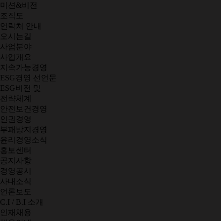
미션&비전
조직도
연락처 안내
오시는길
사업분야
사업개요
지속가능경영
ESG경영 선언문
ESG비전 및
전략체계
안전보건경영
인권경영
부패방지경영
윤리경영소식
홍보센터
공지사항
경영공시
사내소식
언론보도
C.I / B.I 소개
인재채용