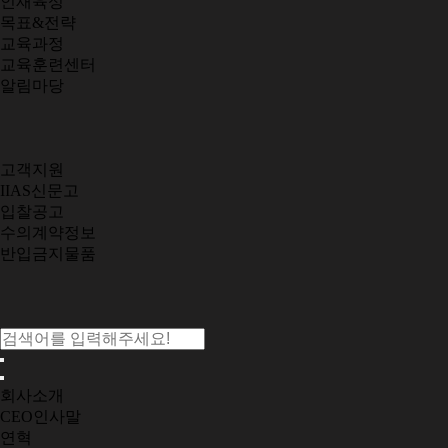
인재육성
목표&전략
교육과정
교육훈련센터
알림마당
고객지원
IIAS신문고
입찰공고
수의계약정보
반입금지물품
회사소개
CEO인사말
연혁