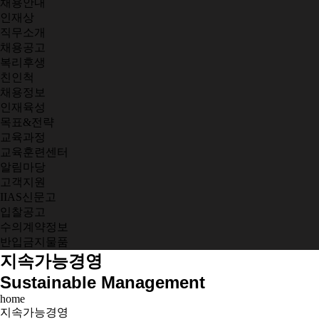
채용안내
인재상
직무소개
채용공고
복리후생
친인척
채용정보
인재육성
목표&전략
교육과정
교육훈련센터
알림마당
고객지원
IIAS신문고
입찰공고
수의계약정보
반입금지물품
지속가능경영
Sustainable Management
home
지속가능경영