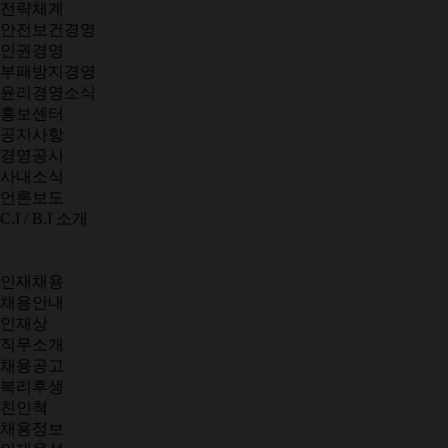
전략체계
안전보건경영
인권경영
부패방지경영
윤리경영소식
홍보센터
공지사항
경영공시
사내소식
언론보도
C.I / B.I 소개
인재채용
채용안내
인재상
직무소개
채용공고
복리후생
친인척
채용정보