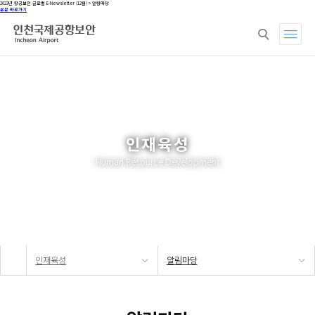
2023년 항공보안 글로벌 E-Newsletter (12월) > 알림마당
본문 바로가기
회사소개
사업분야
지속가능경영
홍
인재육성
Human Resource Development
인재육성
알림마당