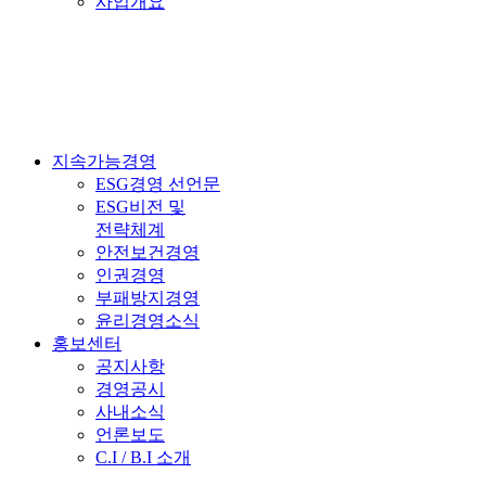
사업개요
지속가능경영
ESG경영 선언문
ESG비전 및
전략체계
안전보건경영
인권경영
부패방지경영
윤리경영소식
홍보센터
공지사항
경영공시
사내소식
언론보도
C.I / B.I 소개