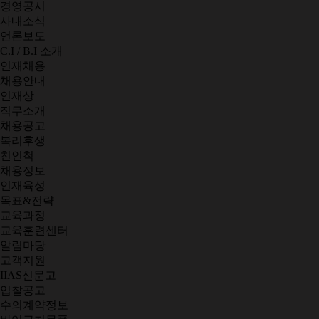
경영공시
사내소식
언론보도
C.I / B.I 소개
인재채용
채용안내
인재상
직무소개
채용공고
복리후생
친인척
채용정보
인재육성
목표&전략
교육과정
교육훈련센터
알림마당
고객지원
IIAS신문고
입찰공고
수의계약정보