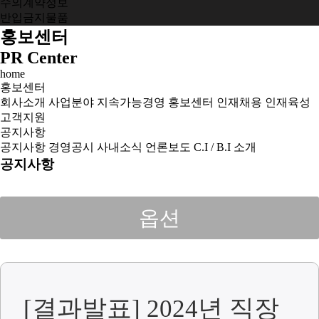
수의계약정보
반입금지물품
홍보센터
PR Center
home
홍보센터
회사소개
사업분야
지속가능경영
홍보센터
인재채용
인재육성
고객지원
공지사항
공지사항
경영공시
사내소식
언론보도
C.I / B.I 소개
공지사항
옵션
[결과발표] 2024년 직장