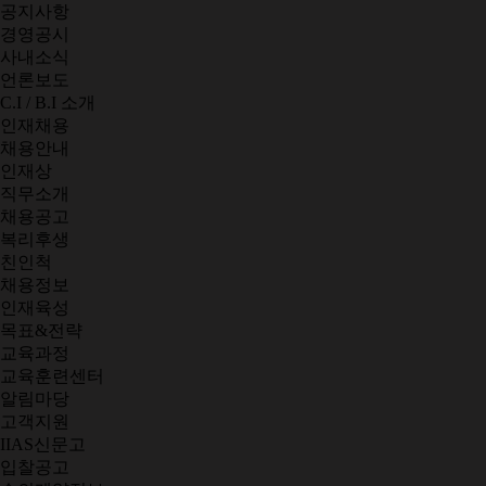
공지사항
경영공시
사내소식
언론보도
C.I / B.I 소개
인재채용
채용안내
인재상
직무소개
채용공고
복리후생
친인척
채용정보
인재육성
목표&전략
교육과정
교육훈련센터
알림마당
고객지원
IIAS신문고
입찰공고