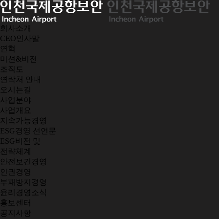
회사소개
CEO인사말
연혁
미션&비전
조직도
연락처 안내
오시는길
사업분야
사업개요
지속가능경영
ESG경영 선언문
ESG비전 및
전략체계
안전보건경영
인권경영
부패방지경영
윤리경영소식
홍보센터
공지사항