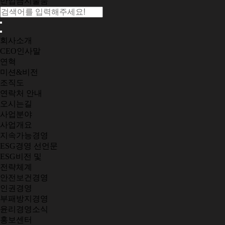
반입금지물품
회사소개
CEO인사말
연혁
미션&비전
조직도
연락처 안내
오시는길
사업분야
사업개요
지속가능경영
ESG경영 선언문
ESG비전 및
전략체계
안전보건경영
인권경영
부패방지경영
윤리경영소식
홍보센터