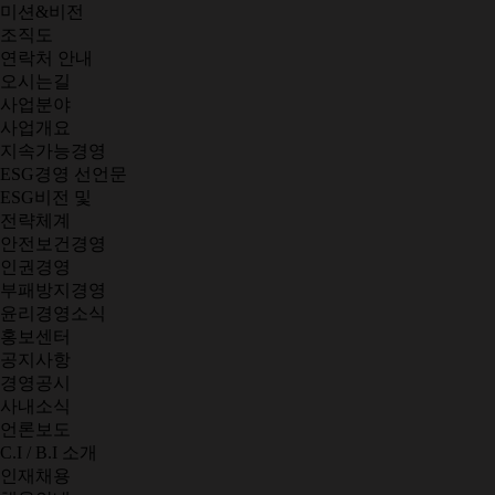
미션&비전
조직도
연락처 안내
오시는길
사업분야
사업개요
지속가능경영
ESG경영 선언문
ESG비전 및
전략체계
안전보건경영
인권경영
부패방지경영
윤리경영소식
홍보센터
공지사항
경영공시
사내소식
언론보도
C.I / B.I 소개
인재채용