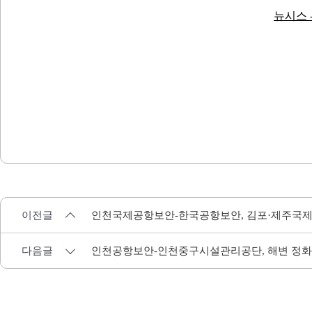
뉴시스 
이전글
인천국제공항보안-한국공항보안, 김포·제주국제
다음글
인천공항보안-인천중구시설관리공단, 해변 정화