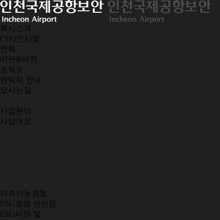
회사소개
CEO인사말
연혁
미션&비전
조직도
연락처 안내
오시는길
사업분야
사업개요
지속가능경영
ESG경영 선언문
ESG비전 및