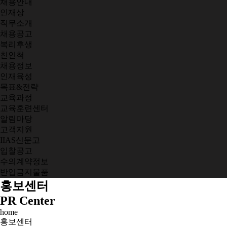
채용안내
인재상
직무소개
채용공고
복리후생
친인척
채용정보
인재육성
목표&전략
교육과정
교육훈련센터
알림마당
고객지원
IIAS신문고
입찰공고
수의계약정보
반입금지물품
홍보센터
PR Center
home
홍보센터