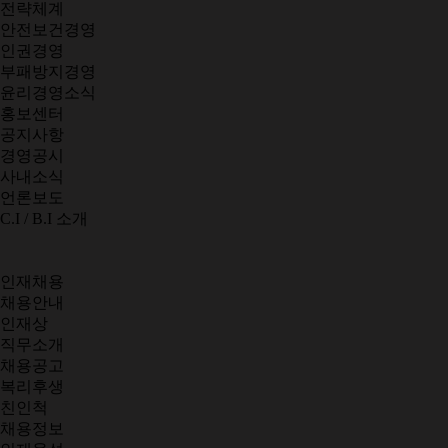
전략체계
안전보건경영
인권경영
부패방지경영
윤리경영소식
홍보센터
공지사항
경영공시
사내소식
언론보도
C.I / B.I 소개
인재채용
채용안내
인재상
직무소개
채용공고
복리후생
친인척
채용정보