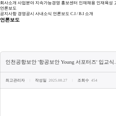
회사소개
사업분야
지속가능경영
홍보센터
인재채용
인재육성
언론보도
공지사항
경영공시
사내소식
언론보도
C.I / B.I 소개
언론보도
인천공항보안 '항공보안 Young 서포터즈' 입교
최고관리자
작성일
2025.08.27
조회수
454