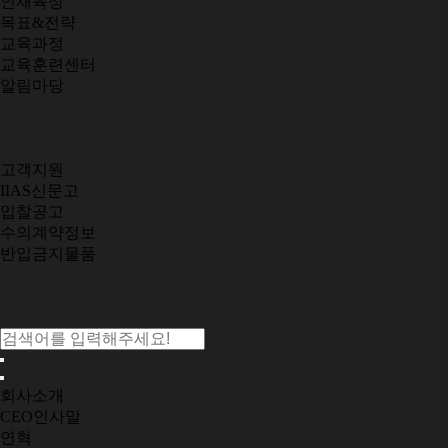
인재육성
목표&전략
교육과정
교육훈련센터
알림마당
고객지원
IIAS신문고
입찰공고
수의계약정보
반입금지물품
회사소개
CEO인사말
연혁