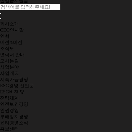
반입금지물품
회사소개
CEO인사말
연혁
미션&비전
조직도
연락처 안내
오시는길
사업분야
사업개요
지속가능경영
ESG경영 선언문
ESG비전 및
전략체계
안전보건경영
인권경영
부패방지경영
윤리경영소식
홍보센터