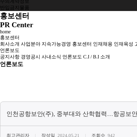
수의계약정보
반입금지물품
홍보센터
PR Center
home
홍보센터
회사소개
사업분야
지속가능경영
홍보센터
인재채용
인재육성
언론보도
공지사항
경영공시
사내소식
언론보도
C.I / B.I 소개
언론보도
인천공항보안(주), 중부대와 산학협력…항공보안
최고관리자
작성일
2024.05.21
조회수
942