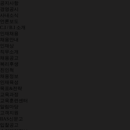
공지사항
경영공시
사내소식
언론보도
C.I / B.I 소개
인재채용
채용안내
인재상
직무소개
채용공고
복리후생
친인척
채용정보
인재육성
목표&전략
교육과정
교육훈련센터
알림마당
고객지원
IIAS신문고
입찰공고