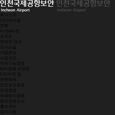
회사소개
CEO인사말
연혁
미션&비전
조직도
연락처 안내
오시는길
사업분야
사업개요
지속가능경영
ESG경영 선언문
ESG비전 및
전략체계
안전보건경영
인권경영
부패방지경영
윤리경영소식
홍보센터
공지사항