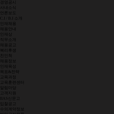
경영공시
사내소식
언론보도
C.I / B.I 소개
인재채용
채용안내
인재상
직무소개
채용공고
복리후생
친인척
채용정보
인재육성
목표&전략
교육과정
교육훈련센터
알림마당
고객지원
IIAS신문고
입찰공고
수의계약정보