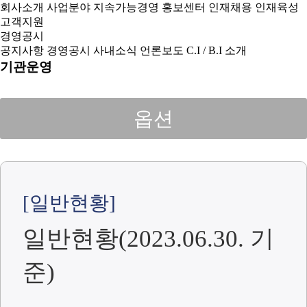
회사소개
사업분야
지속가능경영
홍보센터
인재채용
인재육성
고객지원
경영공시
공지사항
경영공시
사내소식
언론보도
C.I / B.I 소개
기관운영
옵션
[일반현황]
일반현황(2023.06.30. 기
준)