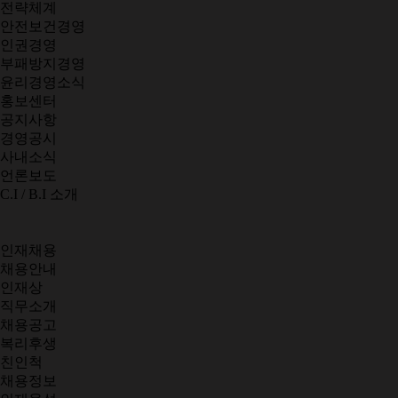
전략체계
안전보건경영
인권경영
부패방지경영
윤리경영소식
홍보센터
공지사항
경영공시
사내소식
언론보도
C.I / B.I 소개
인재채용
채용안내
인재상
직무소개
채용공고
복리후생
친인척
채용정보