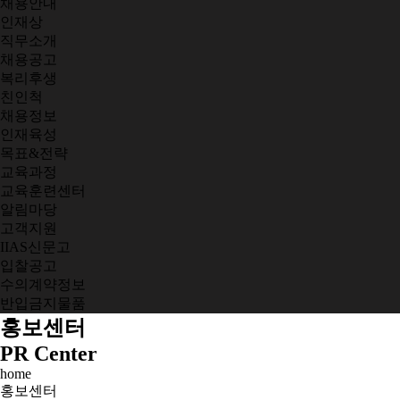
채용안내
인재상
직무소개
채용공고
복리후생
친인척
채용정보
인재육성
목표&전략
교육과정
교육훈련센터
알림마당
고객지원
IIAS신문고
입찰공고
수의계약정보
반입금지물품
홍보센터
PR Center
home
홍보센터