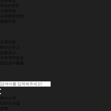
인재육성
목표&전략
교육과정
교육훈련센터
알림마당
고객지원
IIAS신문고
입찰공고
수의계약정보
반입금지물품
회사소개
CEO인사말
연혁