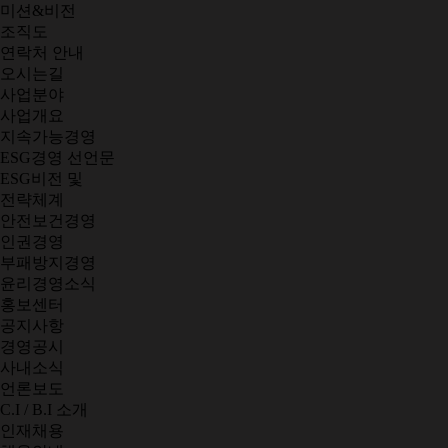
미션&비전
조직도
연락처 안내
오시는길
사업분야
사업개요
지속가능경영
ESG경영 선언문
ESG비전 및
전략체계
안전보건경영
인권경영
부패방지경영
윤리경영소식
홍보센터
공지사항
경영공시
사내소식
언론보도
C.I / B.I 소개
인재채용