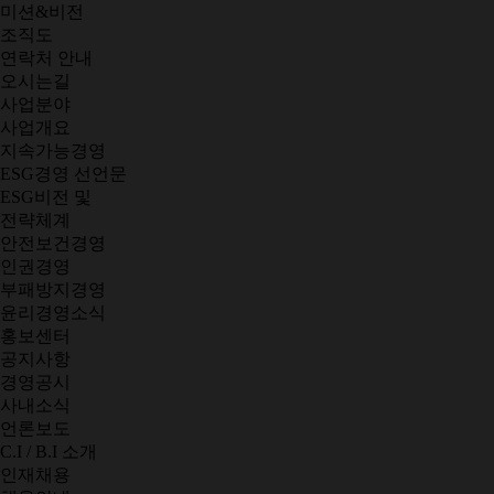
미션&비전
조직도
연락처 안내
오시는길
사업분야
사업개요
지속가능경영
ESG경영 선언문
ESG비전 및
전략체계
안전보건경영
인권경영
부패방지경영
윤리경영소식
홍보센터
공지사항
경영공시
사내소식
언론보도
C.I / B.I 소개
인재채용