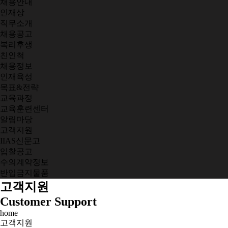
채용안내
인재상
직무소개
채용공고
복리후생
친인척
채용정보
인재육성
목표&전략
교육과정
교육훈련센터
알림마당
고객지원
IIAS신문고
입찰공고
수의계약정보
반입금지물품
고객지원
Customer Support
home
고객지원