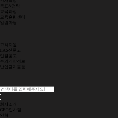
인재육성
목표&전략
교육과정
교육훈련센터
알림마당
고객지원
IIAS신문고
입찰공고
수의계약정보
반입금지물품
회사소개
CEO인사말
연혁