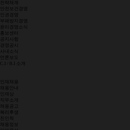
전략체계
안전보건경영
인권경영
부패방지경영
윤리경영소식
홍보센터
공지사항
경영공시
사내소식
언론보도
C.I / B.I 소개
인재채용
채용안내
인재상
직무소개
채용공고
복리후생
친인척
채용정보