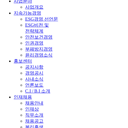
사업분야
사업개요
지속가능경영
ESG경영 선언문
ESG비전 및
전략체계
안전보건경영
인권경영
부패방지경영
윤리경영소식
홍보센터
공지사항
경영공시
사내소식
언론보도
C.I / B.I 소개
인재채용
채용안내
인재상
직무소개
채용공고
복리후생