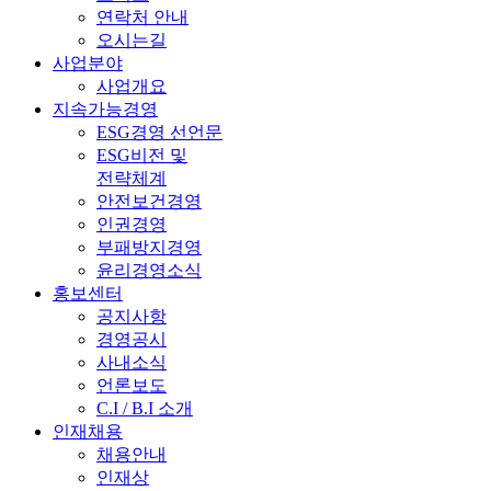
연락처 안내
오시는길
사업분야
사업개요
지속가능경영
ESG경영 선언문
ESG비전 및
전략체계
안전보건경영
인권경영
부패방지경영
윤리경영소식
홍보센터
공지사항
경영공시
사내소식
언론보도
C.I / B.I 소개
인재채용
채용안내
인재상