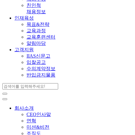
친인척
채용정보
인재육성
목표&전략
교육과정
교육훈련센터
알림마당
고객지원
IIAS신문고
입찰공고
수의계약정보
반입금지물품
회사소개
CEO인사말
연혁
미션&비전
조직도