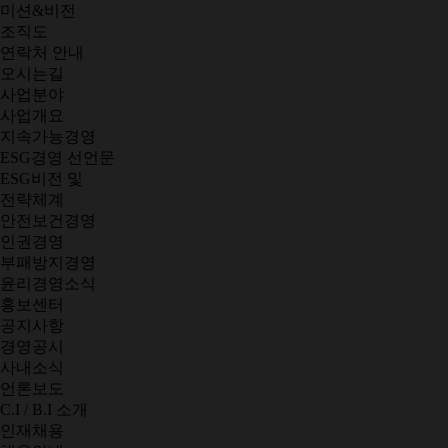
미션&비전
조직도
연락처 안내
오시는길
사업분야
사업개요
지속가능경영
ESG경영 선언문
ESG비전 및
전략체계
안전보건경영
인권경영
부패방지경영
윤리경영소식
홍보센터
공지사항
경영공시
사내소식
언론보도
C.I / B.I 소개
인재채용