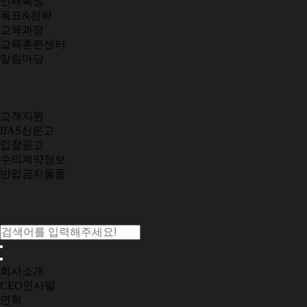
인재육성
목표&전략
교육과정
교육훈련센터
알림마당
고객지원
IIAS신문고
입찰공고
수의계약정보
반입금지물품
회사소개
CEO인사말
연혁