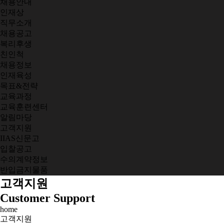
채용안내
인재상
직무소개
채용공고
복리후생
친인척
채용정보
인재육성
목표&전략
교육과정
교육훈련센터
알림마당
고객지원
IIAS신문고
입찰공고
수의계약정보
반입금지물품
고객지원
Customer Support
home
고객지원