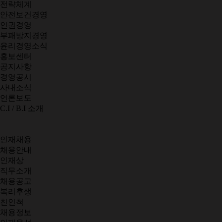
전략체계
안전보건경영
인권경영
부패방지경영
윤리경영소식
홍보센터
공지사항
경영공시
사내소식
언론보도
C.I / B.I 소개
인재채용
채용안내
인재상
직무소개
채용공고
복리후생
친인척
채용정보