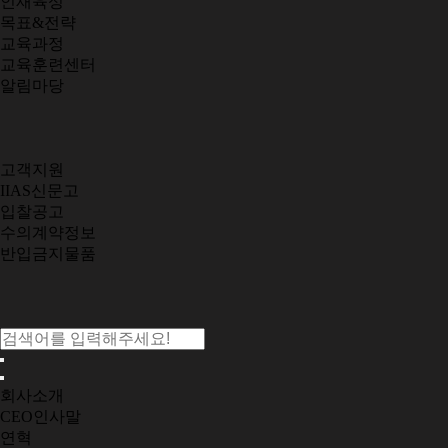
인재육성
목표&전략
교육과정
교육훈련센터
알림마당
고객지원
IIAS신문고
입찰공고
수의계약정보
반입금지물품
회사소개
CEO인사말
연혁