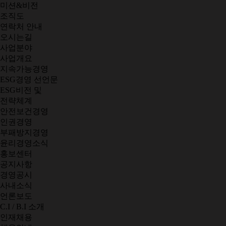
미션&비전
조직도
연락처 안내
오시는길
사업분야
사업개요
지속가능경영
ESG경영 선언문
ESG비전 및
전략체계
안전보건경영
인권경영
부패방지경영
윤리경영소식
홍보센터
공지사항
경영공시
사내소식
언론보도
C.I / B.I 소개
인재채용