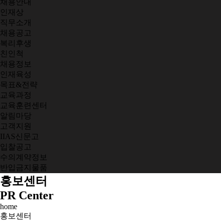
채용안내
인재상
직무소개
채용공고
복리후생
친인척
채용정보
인재육성
목표&전략
교육과정
교육훈련센터
알림마당
고객지원
IIAS신문고
입찰공고
수의계약정보
반입금지물품
홍보센터
PR Center
home
홍보센터