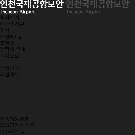
회사소개
CEO인사말
연혁
미션&비전
조직도
연락처 안내
오시는길
사업분야
사업개요
지속가능경영
ESG경영 선언문
ESG비전 및