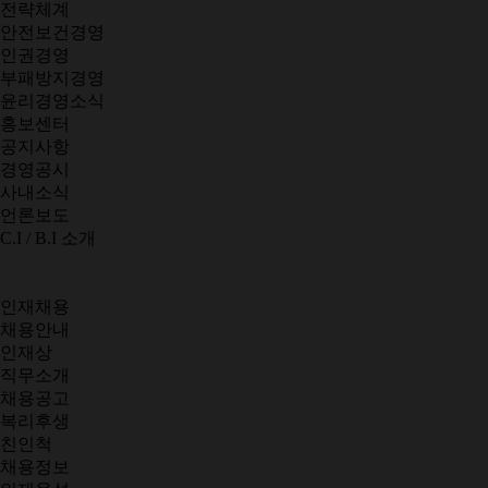
전략체계
안전보건경영
인권경영
부패방지경영
윤리경영소식
홍보센터
공지사항
경영공시
사내소식
언론보도
C.I / B.I 소개
인재채용
채용안내
인재상
직무소개
채용공고
복리후생
친인척
채용정보