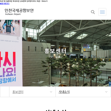
육군 제17보병사단 제3경비단 상호협력 업무협약(MOU) 체결 > 사내소식
본문 바로가기
회사소개
사업분야
지속가능경영
홍
홍보센터
PR Center
홍보센터
사내소식