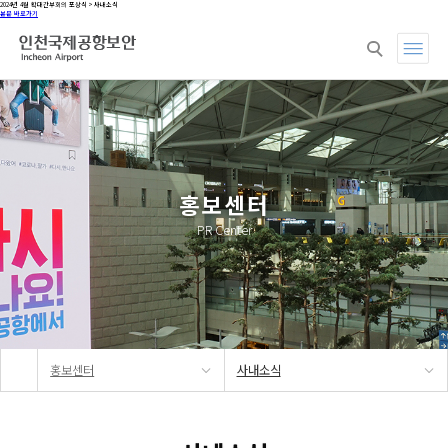
2024년 4월 확대간부회의 포상식 > 사내소식
본문 바로가기
회사소개
사업분야
지속가능경영
홍
홍보센터
PR Center
홍보센터
사내소식