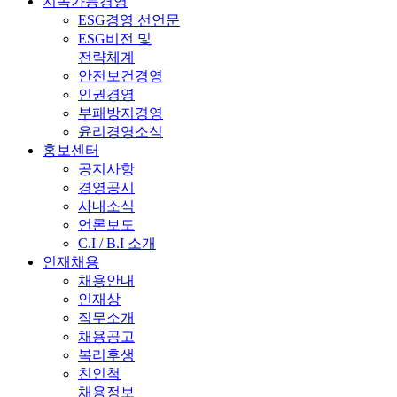
지속가능경영
ESG경영 선언문
ESG비전 및
전략체계
안전보건경영
인권경영
부패방지경영
윤리경영소식
홍보센터
공지사항
경영공시
사내소식
언론보도
C.I / B.I 소개
인재채용
채용안내
인재상
직무소개
채용공고
복리후생
친인척
채용정보