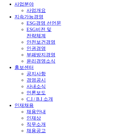
사업분야
사업개요
지속가능경영
ESG경영 선언문
ESG비전 및
전략체계
안전보건경영
인권경영
부패방지경영
윤리경영소식
홍보센터
공지사항
경영공시
사내소식
언론보도
C.I / B.I 소개
인재채용
채용안내
인재상
직무소개
채용공고