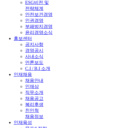
ESG비전 및
전략체계
안전보건경영
인권경영
부패방지경영
윤리경영소식
홍보센터
공지사항
경영공시
사내소식
언론보도
C.I / B.I 소개
인재채용
채용안내
인재상
직무소개
채용공고
복리후생
친인척
채용정보
인재육성