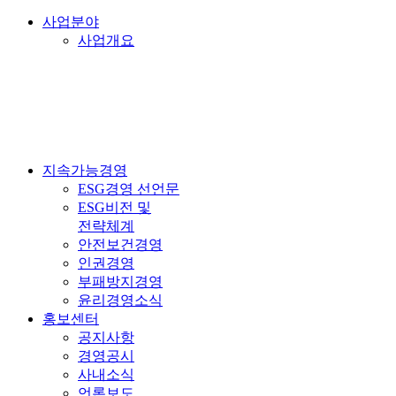
사업분야
사업개요
지속가능경영
ESG경영 선언문
ESG비전 및
전략체계
안전보건경영
인권경영
부패방지경영
윤리경영소식
홍보센터
공지사항
경영공시
사내소식
언론보도