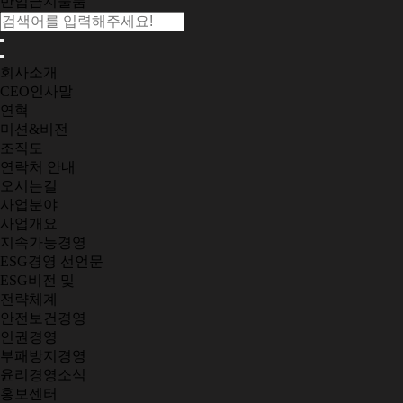
반입금지물품
회사소개
CEO인사말
연혁
미션&비전
조직도
연락처 안내
오시는길
사업분야
사업개요
지속가능경영
ESG경영 선언문
ESG비전 및
전략체계
안전보건경영
인권경영
부패방지경영
윤리경영소식
홍보센터