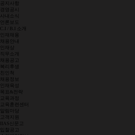
공지사항
경영공시
사내소식
언론보도
C.I / B.I 소개
인재채용
채용안내
인재상
직무소개
채용공고
복리후생
친인척
채용정보
인재육성
목표&전략
교육과정
교육훈련센터
알림마당
고객지원
IIAS신문고
입찰공고