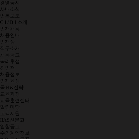
경영공시
사내소식
언론보도
C.I / B.I 소개
인재채용
채용안내
인재상
직무소개
채용공고
복리후생
친인척
채용정보
인재육성
목표&전략
교육과정
교육훈련센터
알림마당
고객지원
IIAS신문고
입찰공고
수의계약정보