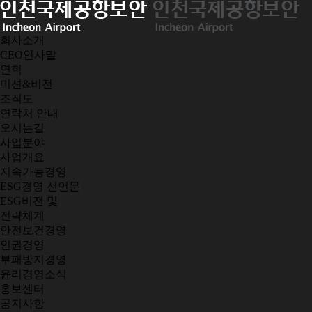
회사소개
CEO인사말
연혁
미션&비전
조직도
연락처 안내
오시는길
사업분야
사업개요
지속가능경영
ESG경영 선언문
ESG비전 및
전략체계
안전보건경영
인권경영
부패방지경영
윤리경영소식
홍보센터
공지사항